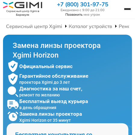
+7 (800) 301-97-75
Ежедневно с 9:00 до 21:00
Сервисный центр Xgimi
в
Позвонить
мне утром
Барнауле
Сервисный центр Xgimi
Каталог устройств
Ремон
Замена линзы проектора
Xgimi Horizon
Официальный сервис
Гарантийное обслуживание
проектора Xgimi до 3 лет
Диагностика за наш счет,
ремонт по желанию
Бесплатный выезд курьера
в день обращения
Замена линзы проектора
Xgimi Horizon от 35 минут
Бесплатная консультация со